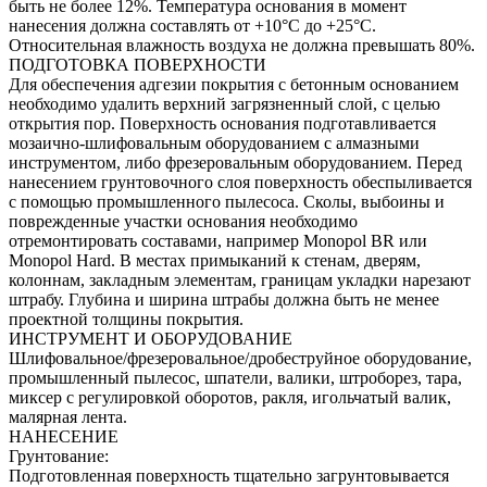
быть не более 12%. Температура основания в момент
нанесения должна составлять от +10°С до +25°С.
Относительная влажность воздуха не должна превышать 80%.
ПОДГОТОВКА ПОВЕРХНОСТИ
Для обеспечения адгезии покрытия с бетонным основанием
необходимо удалить верхний загрязненный слой, с целью
открытия пор. Поверхность основания подготавливается
мозаично-шлифовальным оборудованием с алмазными
инструментом, либо фрезеровальным оборудованием. Перед
нанесением грунтовочного слоя поверхность обеспыливается
с помощью промышленного пылесоса. Сколы, выбоины и
поврежденные участки основания необходимо
отремонтировать составами, например Monopol BR или
Monopol Hard. В местах примыканий к стенам, дверям,
колоннам, закладным элементам, границам укладки нарезают
штрабу. Глубина и ширина штрабы должна быть не менее
проектной толщины покрытия.
ИНСТРУМЕНТ И ОБОРУДОВАНИЕ
Шлифовальное/фрезеровальное/дробеструйное оборудование,
промышленный пылесос, шпатели, валики, штроборез, тара,
миксер с регулировкой оборотов, ракля, игольчатый валик,
малярная лента.
НАНЕСЕНИЕ
Грунтование:
Подготовленная поверхность тщательно загрунтовывается