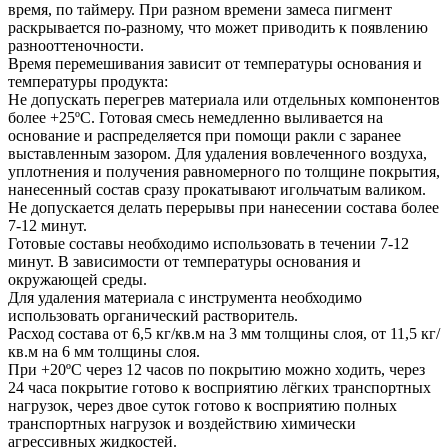
время, по таймеру. При разном времени замеса пигмент
раскрывается по-разному, что может приводить к появлению
разнооттеночности.
Время перемешивания зависит от температуры основания и
температуры продукта:
Не допускать перегрев материала или отдельных компонентов
более +25ºС. Готовая смесь немедленно выливается на
основание и распределяется при помощи ракли с заранее
выставленным зазором. Для удаления вовлеченного воздуха,
уплотнения и получения равномерного по толщине покрытия,
нанесенный состав сразу прокатывают игольчатым валиком.
Не допускается делать перерывы при нанесении состава более
7-12 минут.
Готовые составы необходимо использовать в течении 7-12
минут. В зависимости от температуры основания и
окружающей среды.
Для удаления материала с инструмента необходимо
использовать органический растворитель.
Расход состава от 6,5 кг/кв.м на 3 мм толщины слоя, от 11,5 кг/
кв.м на 6 мм толщины слоя.
При +20ºС через 12 часов по покрытию можно ходить, через
24 часа покрытие готово к восприятию лёгких транспортных
нагрузок, через двое суток готово к восприятию полных
транспортных нагрузок и воздействию химически
агрессивных жидкостей.