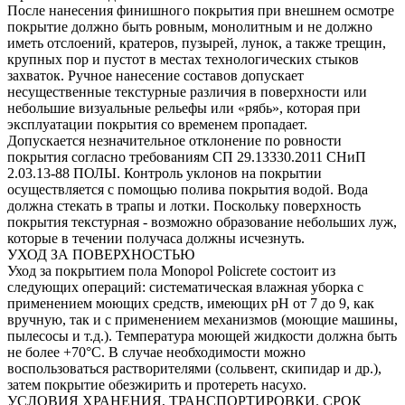
После нанесения финишного покрытия при внешнем осмотре
покрытие должно быть ровным, монолитным и не должно
иметь отслоений, кратеров, пузырей, лунок, а также трещин,
крупных пор и пустот в местах технологических стыков
захваток. Ручное нанесение составов допускает
несущественные текстурные различия в поверхности или
небольшие визуальные рельефы или «рябь», которая при
эксплуатации покрытия со временем пропадает.
Допускается незначительное отклонение по ровности
покрытия согласно требованиям СП 29.13330.2011 СНиП
2.03.13-88 ПОЛЫ. Контроль уклонов на покрытии
осуществляется с помощью полива покрытия водой. Вода
должна стекать в трапы и лотки. Поскольку поверхность
покрытия текстурная - возможно образование небольших луж,
которые в течении получаса должны исчезнуть.
УХОД ЗА ПОВЕРХНОСТЬЮ
Уход за покрытием пола Monopol Policrete состоит из
следующих операций: систематическая влажная уборка с
применением моющих средств, имеющих рН от 7 до 9, как
вручную, так и с применением механизмов (моющие машины,
пылесосы и т.д.). Температура моющей жидкости должна быть
не более +70°С. В случае необходимости можно
воспользоваться растворителями (сольвент, скипидар и др.),
затем покрытие обезжирить и протереть насухо.
УСЛОВИЯ ХРАНЕНИЯ, ТРАНСПОРТИРОВКИ. СРОК