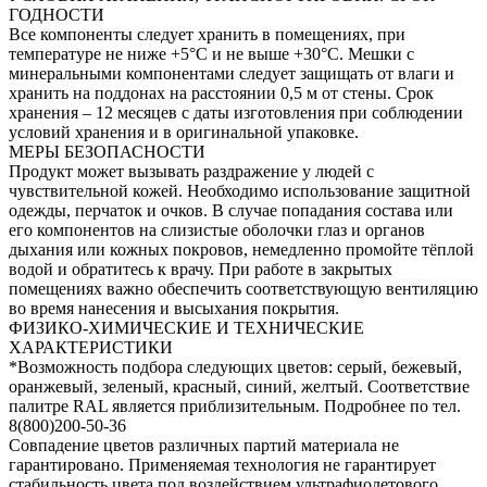
ГОДНОСТИ
Все компоненты следует хранить в помещениях, при
температуре не ниже +5°С и не выше +30°С. Мешки с
минеральными компонентами следует защищать от влаги и
хранить на поддонах на расстоянии 0,5 м от стены. Срок
хранения – 12 месяцев с даты изготовления при соблюдении
условий хранения и в оригинальной упаковке.
МЕРЫ БЕЗОПАСНОСТИ
Продукт может вызывать раздражение у людей с
чувствительной кожей. Необходимо использование защитной
одежды, перчаток и очков. В случае попадания состава или
его компонентов на слизистые оболочки глаз и органов
дыхания или кожных покровов, немедленно промойте тёплой
водой и обратитесь к врачу. При работе в закрытых
помещениях важно обеспечить соответствующую вентиляцию
во время нанесения и высыхания покрытия.
ФИЗИКО-ХИМИЧЕСКИЕ И ТЕХНИЧЕСКИЕ
ХАРАКТЕРИСТИКИ
*Возможность подбора следующих цветов: серый, бежевый,
оранжевый, зеленый, красный, синий, желтый. Соответствие
палитре RAL является приблизительным. Подробнее по тел.
8(800)200-50-36
Совпадение цветов различных партий материала не
гарантировано. Применяемая технология не гарантирует
стабильность цвета под воздействием ультрафиолетового