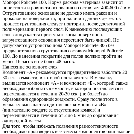
Monopol Policrete 100. Норма расхода материала зависит от
пористости и ровности основания и составляет 400-600 г/кв.м.
Отгрунтованное основание не должно иметь раковин и
проколов на поверхности, при наличии данных дефектов
процесс грунтования следует повторить после достаточной
полимеризации первого слоя. К нанесению последующих
слоев допускается приступать когда поверхность
загрунтованного основания перестанет быть липкой. Не
допускается устройство пола Monopol Policrete 306 без
предварительного грунтования составом Monopol Policrete
100. До нанесения покрытий для полов должно пройти не
менее 16 часов и не более 48 часов.
Нанесение основного слоя:
Компонент «А» рекомендуется предварительно взболтать 20-
30 сек. в емкости, в которой поставляется. В мешалку
выливается компонент «А» и компонент «Б», который также
необходимо взболтать в емкости, в которой поставляется и
перемешивается в течении 20-30 сек. (не более!) до
образования однородной жидкости. Сразу после этого в
мешалку высыпается один мешок компонента «В»
(внимательно следите за отсутствием комков) и
перемешивается в течении от 2 до 6 мин до образования
однородной массы.
Для того, чтобы избежать появления разнооттеночности
необходимо производить все замесы компонентов одинаковое