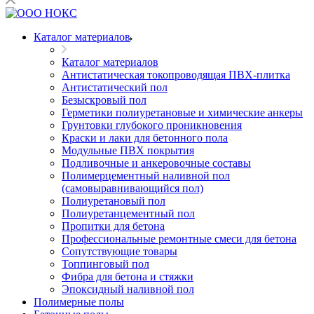
Каталог материалов
Каталог материалов
Антистатическая токопроводящая ПВХ-плитка
Антистатический пол
Безыскровый пол
Герметики полиуретановые и химические анкеры
Грунтовки глубокого проникновения
Краски и лаки для бетонного пола
Модульные ПВХ покрытия
Подливочные и анкеровочные составы
Полимерцементный наливной пол
(самовыравнивающийся пол)
Полиуретановый пол
Полиуретанцементный пол
Пропитки для бетона
Профессиональные ремонтные смеси для бетона
Сопутствующие товары
Топпинговый пол
Фибра для бетона и стяжки
Эпоксидный наливной пол
Полимерные полы