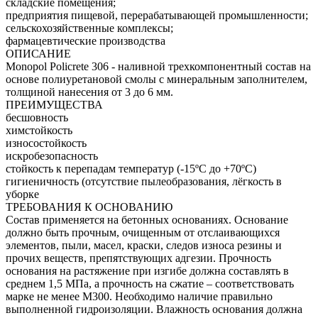
складские помещения;
предприятия пищевой, перерабатывающей промышленности;
сельскохозяйственные комплексы;
фармацевтические производства
ОПИСАНИЕ
Monopol Policrete 306 - наливной трехкомпонентный состав на
основе полиуретановой смолы с минеральным заполнителем,
толщиной нанесения от 3 до 6 мм.
ПРЕИМУЩЕСТВА
бесшовность
химстойкость
износостойкость
искробезопасность
стойкость к перепадам температур (-15ºС до +70ºС)
гигиеничность (отсутствие пылеобразования, лёгкость в
уборке
ТРЕБОВАНИЯ К ОСНОВАНИЮ
Состав применяется на бетонных основаниях. Основание
должно быть прочным, очищенным от отслаивающихся
элементов, пыли, масел, краски, следов износа резины и
прочих веществ, препятствующих адгезии. Прочность
основания на растяжение при изгибе должна составлять в
среднем 1,5 МПа, а прочность на сжатие – соответствовать
марке не менее М300. Необходимо наличие правильно
выполненной гидроизоляции. Влажность основания должна