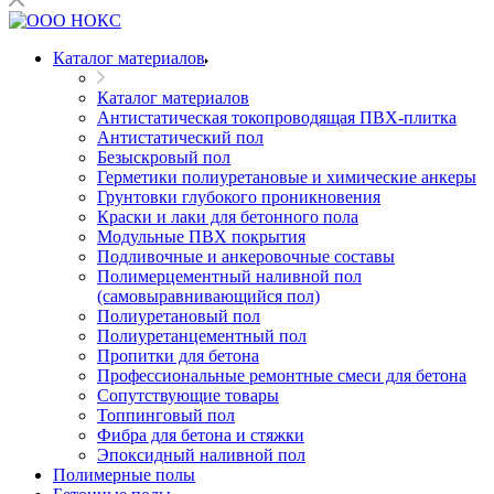
Каталог материалов
Каталог материалов
Антистатическая токопроводящая ПВХ-плитка
Антистатический пол
Безыскровый пол
Герметики полиуретановые и химические анкеры
Грунтовки глубокого проникновения
Краски и лаки для бетонного пола
Модульные ПВХ покрытия
Подливочные и анкеровочные составы
Полимерцементный наливной пол
(самовыравнивающийся пол)
Полиуретановый пол
Полиуретанцементный пол
Пропитки для бетона
Профессиональные ремонтные смеси для бетона
Сопутствующие товары
Топпинговый пол
Фибра для бетона и стяжки
Эпоксидный наливной пол
Полимерные полы