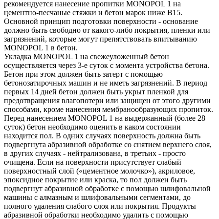
рекомендуется нанесение пропитки MONOPOL 1 на
цементно-песчаные стяжки и бетон марок ниже В15.
Основной принцип подготовки поверхности - основание
должно быть свободно от какого-либо покрытия, пленки или
загрязнений, которые могут препятствовать впитыванию
MONOPOL 1 в бетон.
Укладка MONOPOL 1 на свежеуложенный бетон
осуществляется через 3-е суток с момента устройства бетона.
Бетон при этом должен быть затерт с помощью
бетонозатирочных машин и не иметь загрязнений. В период
первых 14 дней бетон должен быть укрыт пленкой для
предотвращения влагопотери или защищен от этого другими
способами, кроме нанесения мембранообразующих пропиток.
Перед нанесением MONOPOL 1 на выдержанный (более 28
суток) бетон необходимо оценить в каком состоянии
находится пол. В одних случаях поверхность должна быть
подвергнута абразивной обработке со снятием верхнего слоя,
в других случаях - нейтрализована, в третьих - просто
очищена. Если на поверхности присутствует слабый
поверхностный слой («цементное молочко»), акриловое,
эпоксидное покрытие или краска, то пол должен быть
подвергнут абразивной обработке с помощью шлифовальной
машины с алмазным и шлифовальными сегментами, до
полного удаления слабого слоя или покрытия. Продукты
абразивной обработки необходимо удалить с помощью