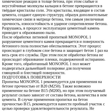
химические реакции в толще бетона, при этом слабые и
неустойчивые молекулы кальция в бетоне превращаются в
твёрдые кристаллы соли. Эти кристаллы, входящие в состав
цемента, создают единую структуру, образуя дополнительные
химические связи в матрице бетона, тем самым увеличивая
прочность, износостойкость и ударное сопротивление бетона.
Разрушаясь, в процессе эксплуатации цементный камень
приводит к образованию пыли.
После обработки литиевой пропиткой MONOPOL 1
разрушение цементного камня прекращается и поверхность
бетонного пола полностью обеспыливается. Этот процесс
происходит в глубоком слое бетона и защищает бетон 1 раз на
весь срок его службы. При этом после обработки бетона не
происходит образование пленки, подверженной истиранию.
Кроме того, обработанный MONOPOL 1 пол может
подвергаться дальнейшей полировке для получения
глянцевой и блестящей поверхности.
ПОДГОТОВКА ПОВЕРХНОСТИ
Пропитка MONOPOL 1 рекомендуется для применения на
бетоне прочностью от B20 (М250). Также возможно
применение на бетоне B15 (М200), но при этом получаемый
результат сильно зависит от состава бетона, количества в нем
цемента. В случае применения пропитки на бетон
прочностью B15, рекомендуется нанести пробный участок с
целью проверки удовлетворительности результата. Не