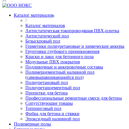
Каталог материалов
Каталог материалов
Антистатическая токопроводящая ПВХ-плитка
Антистатический пол
Безыскровый пол
Герметики полиуретановые и химические анкеры
Грунтовки глубокого проникновения
Краски и лаки для бетонного пола
Модульные ПВХ покрытия
Подливочные и анкеровочные составы
Полимерцементный наливной пол
(самовыравнивающийся пол)
Полиуретановый пол
Полиуретанцементный пол
Пропитки для бетона
Профессиональные ремонтные смеси для бетона
Сопутствующие товары
Топпинговый пол
Фибра для бетона и стяжки
Эпоксидный наливной пол
Полимерные полы