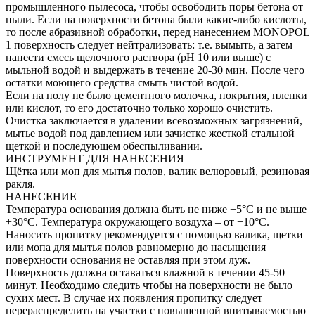
промышленного пылесоса, чтобы освободить поры бетона от
пыли. Если на поверхности бетона были какие-либо кислоты,
то после абразивной обработки, перед нанесением MONOPOL
1 поверхность следует нейтрализовать: т.е. вымыть, а затем
нанести смесь щелочного раствора (рH 10 или выше) с
мыльной водой и выдержать в течение 20-30 мин. После чего
остатки моющего средства смыть чистой водой.
Если на полу не было цементного молочка, покрытия, пленки
или кислот, то его достаточно только хорошо очистить.
Очистка заключается в удалении всевозможных загрязнений,
мытье водой под давлением или зачистке жесткой стальной
щеткой и последующем обеспыливании.
ИНСТРУМЕНТ ДЛЯ НАНЕСЕНИЯ
Щётка или моп для мытья полов, валик велюровый, резиновая
ракля.
НАНЕСЕНИЕ
Температура основания должна быть не ниже +5°С и не выше
+30°С. Температура окружающего воздуха – от +10°С.
Наносить пропитку рекомендуется с помощью валика, щетки
или мопа для мытья полов равномерно до насыщения
поверхности основания не оставляя при этом луж.
Поверхность должна оставаться влажной в течении 45-50
минут. Необходимо следить чтобы на поверхности не было
сухих мест. В случае их появления пропитку следует
перераспределить на участки с повышенной впитываемостью