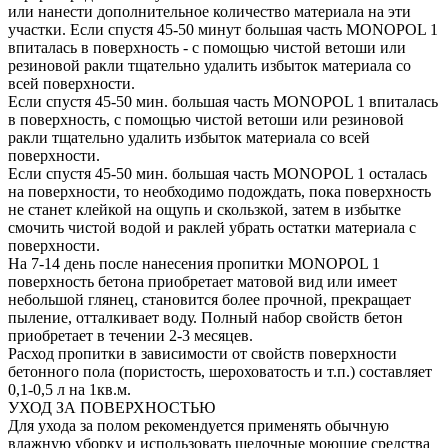
или нанести дополнительное количество материала на эти
участки. Если спустя 45-50 минут большая часть MONOPOL 1
впиталась в поверхность - с помощью чистой ветоши или
резиновой ракли тщательно удалить избыток материала со
всей поверхности.
Если спустя 45-50 мин. большая часть MONOPOL 1 впиталась
в поверхность, с помощью чистой ветоши или резиновой
ракли тщательно удалить избыток материала со всей
поверхности.
Если спустя 45-50 мин. большая часть MONOPOL 1 осталась
на поверхности, то необходимо подождать, пока поверхность
не станет клейкой на ощупь и скользкой, затем в избытке
смочить чистой водой и раклей убрать остатки материала с
поверхности.
На 7-14 день после нанесения пропитки MONOPOL 1
поверхность бетона приобретает матовой вид или имеет
небольшой глянец, становится более прочной, прекращает
пыление, отталкивает воду. Полный набор свойств бетон
приобретает в течении 2-3 месяцев.
Расход пропитки в зависимости от свойств поверхности
бетонного пола (пористость, шероховатость и т.п.) составляет
0,1-0,5 л на 1кв.м.
УХОД ЗА ПОВЕРХНОСТЬЮ
Для ухода за полом рекомендуется применять обычную
влажную уборку и использовать щелочные моющие средства