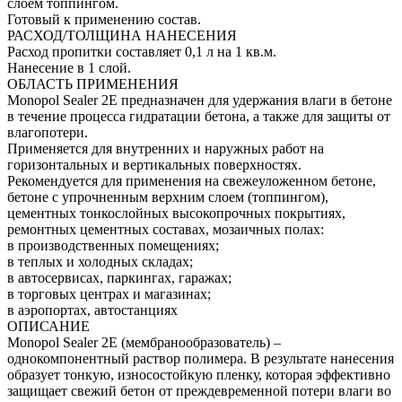
слоем топпингом.
Готовый к применению состав.
РАСХОД/ТОЛЩИНА НАНЕСЕНИЯ
Расход пропитки составляет 0,1 л на 1 кв.м.
Нанесение в 1 слой.
ОБЛАСТЬ ПРИМЕНЕНИЯ
Monopol Sealer 2E предназначен для удержания влаги в бетоне
в течение процесса гидратации бетона, а также для защиты от
влагопотери.
Применяется для внутренних и наружных работ на
горизонтальных и вертикальных поверхностях.
Рекомендуется для применения на свежеуложенном бетоне,
бетоне с упрочненным верхним слоем (топпингом),
цементных тонкослойных высокопрочных покрытиях,
ремонтных цементных составах, мозаичных полах:
в производственных помещениях;
в теплых и холодных складах;
в автосервисах, паркингах, гаражах;
в торговых центрах и магазинах;
в аэропортах, автостанциях
ОПИСАНИЕ
Monopol Sealer 2E (мембранообразователь) –
однокомпонентный раствор полимера. В результате нанесения
образует тонкую, износостойкую пленку, которая эффективно
защищает свежий бетон от преждевременной потери влаги во