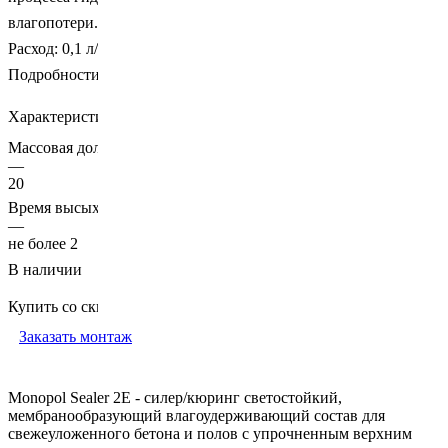
влагопотери.
Расход: 0,1 л/кв.м
Цена за 20 л: по запросу
Подробности
Характеристики
Массовая доля нелетучих веществ, %
—
20
Время высыхания до степени 3 при +23°С, час
—
не более 2
В наличии
Купить со скидкой
Заказать монтаж
Monopol Sealer 2E - силер/кюринг светостойкий,
мембранообразующий влагоудерживающий состав для
свежеуложенного бетона и полов с упрочненным верхним