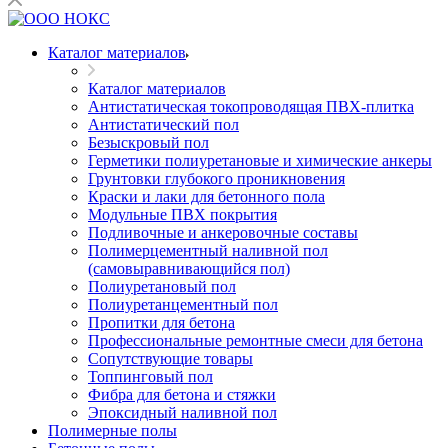
Каталог материалов
Каталог материалов
Антистатическая токопроводящая ПВХ-плитка
Антистатический пол
Безыскровый пол
Герметики полиуретановые и химические анкеры
Грунтовки глубокого проникновения
Краски и лаки для бетонного пола
Модульные ПВХ покрытия
Подливочные и анкеровочные составы
Полимерцементный наливной пол
(самовыравнивающийся пол)
Полиуретановый пол
Полиуретанцементный пол
Пропитки для бетона
Профессиональные ремонтные смеси для бетона
Сопутствующие товары
Топпинговый пол
Фибра для бетона и стяжки
Эпоксидный наливной пол
Полимерные полы