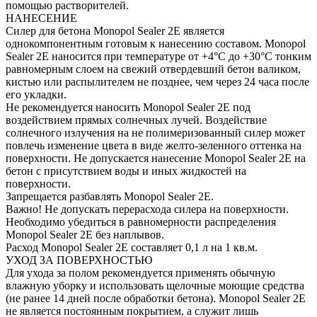
помощью растворителей.
НАНЕСЕНИЕ
Силер для бетона Monopol Sealer 2E является
однокомпонентным готовым к нанесению составом. Monopol
Sealer 2E наносится при температуре от +4°С до +30°С тонким
равномерным слоем на свежий отвердевший бетон валиком,
кистью или распылителем не позднее, чем через 24 часа после
его укладки.
Не рекомендуется наносить Monopol Sealer 2E под
воздействием прямых солнечных лучей. Воздействие
солнечного излучения на не полимеризованный силер может
повлечь изменение цвета в виде желто-зеленного оттенка на
поверхности. Не допускается нанесение Monopol Sealer 2E на
бетон с присутствием воды и иных жидкостей на
поверхности.
Запрещается разбавлять Monopol Sealer 2E.
Важно! Не допускать перерасхода силера на поверхности.
Необходимо убедиться в равномерности распределения
Monopol Sealer 2E без наплывов.
Расход Monopol Sealer 2E составляет 0,1 л на 1 кв.м.
УХОД ЗА ПОВЕРХНОСТЬЮ
Для ухода за полом рекомендуется применять обычную
влажную уборку и использовать щелочные моющие средства
(не ранее 14 дней после обработки бетона). Monopol Sealer 2E
не является постоянным покрытием, а служит лишь