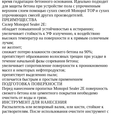
время гидратации бетонного основания. Идеально подходит
для защиты бетона при устройстве пола с упрочненным
верхним слоем помощью сухих смесей Monopol TOP и сухих
упрочняющих смесей других производителей.
ПРЕИМУЩЕСТВА
Силер Monopol Sealer 2E:
обладает повышенной устойчивостью к истиранию;
увеличивает cтойкость к УФ излучению, к воздействию
высоких температур на поверхности и к прямым солнечным
лучам;
не желтеет;
снижает потерю влажности свежего бетона на 90%;
препятствует образованию волосяных трещин при усадке в
течение начальной фазы созревания бетона;
увеличивает сопротивление поверхности к проникновению
масел и некоторых нефтепродуктов;
препятствует выделению пыли;
отличается быстрым и простым применением
ПОДГОТОВКА ПОВЕРХНОСТИ
Перед нанесением пропитки Monopol Sealer 2E поверхность
свежего бетона или цементного покрытия необходимо
очистить от воды и грязи.
ИНСТРУМЕНТ ДЛЯ НАНЕСЕНИЯ
Распылитель или велюровый валик, или кисти, стойкие к
растворителям. После использования очистите инструмент с