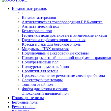
Каталог материалов
Каталог материалов
Антистатическая токопроводящая ПВХ-плитка
Антистатический пол
Безыскровый пол
Герметики полиуретановые и химические анкеры
Грунтовки глубокого проникновения
Краски и лаки для бетонного пола
Модульные ПВХ покрытия
Подливочные и анкеровочные составы
Полимерцементный наливной пол (самовыравнива
Полиуретановый пол
Полиуретанцементный пол
Пропитки для бетона
Профессиональные ремонтные смеси для бетона
Сопутствующие товары
Топпинговый пол
Фибра для бетона и стяжки
Эпоксидный наливной пол
Полимерные полы
Бетонные полы
Ремонт полов